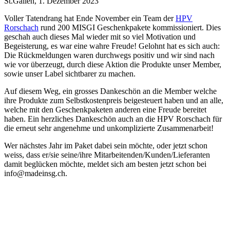
St.Gallen, 1. Dezember 2023
Voller Tatendrang hat Ende November ein Team der
HPV
Rorschach
rund 200 MISGI Geschenkpakete kommissioniert. Dies
geschah auch dieses Mal wieder mit so viel Motivation und
Begeisterung, es war eine wahre Freude! Gelohnt hat es sich auch:
Die Rückmeldungen waren durchwegs positiv und wir sind nach
wie vor überzeugt, durch diese Aktion die Produkte unser Member,
sowie unser Label sichtbarer zu machen.
Auf diesem Weg, ein grosses Dankeschön an die Member welche
ihre Produkte zum Selbstkostenpreis beigesteuert haben und an alle,
welche mit den Geschenkpaketen anderen eine Freude bereitet
haben. Ein herzliches Dankeschön auch an die HPV Rorschach für
die erneut sehr angenehme und unkomplizierte Zusammenarbeit!
Wer nächstes Jahr im Paket dabei sein möchte, oder jetzt schon
weiss, dass er/sie seine/ihre Mitarbeitenden/Kunden/Lieferanten
damit beglücken möchte, meldet sich am besten jetzt schon bei
info@madeinsg.ch.