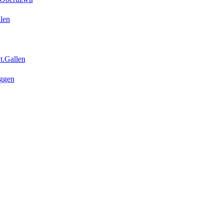
len
t.Gallen
ggen