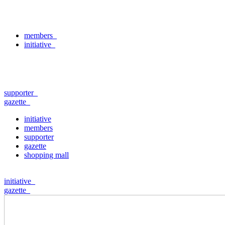
members
_
initiative
_
supporter
_
gazette
_
initiative
members
supporter
gazette
shopping mall
initiative
_
gazette
_